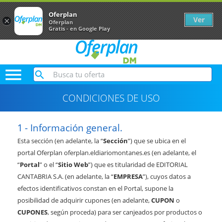
Oferplan
Ver
×
Oferplan
Gratis - en Google Play

CONDICIONES DE USO
Información general.
Esta sección (en adelante, la “
Sección
”) que se ubica en el
portal Oferplan oferplan.eldiariomontanes.es (en adelante, el
“
Portal
” o el “
Sitio Web
”) que es titularidad de EDITORIAL
CANTABRIA S.A. (en adelante, la “
EMPRESA
”), cuyos datos a
efectos identificativos constan en el Portal, supone la
posibilidad de adquirir cupones (en adelante,
CUPON
o
CUPONES
, según proceda) para ser canjeados por productos o