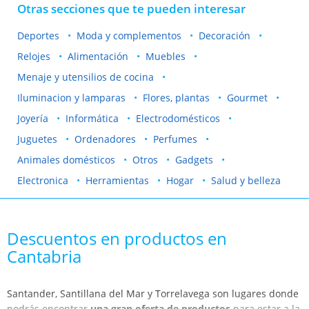
Otras secciones que te pueden interesar
Deportes
Moda y complementos
Decoración
Relojes
Alimentación
Muebles
Menaje y utensilios de cocina
Iluminacion y lamparas
Flores, plantas
Gourmet
Joyería
Informática
Electrodomésticos
Juguetes
Ordenadores
Perfumes
Animales domésticos
Otros
Gadgets
Electronica
Herramientas
Hogar
Salud y belleza
Descuentos en productos en
Cantabria
Santander, Santillana del Mar y Torrelavega son lugares donde
podrás encontrar
una gran oferta de productos
para estar a la