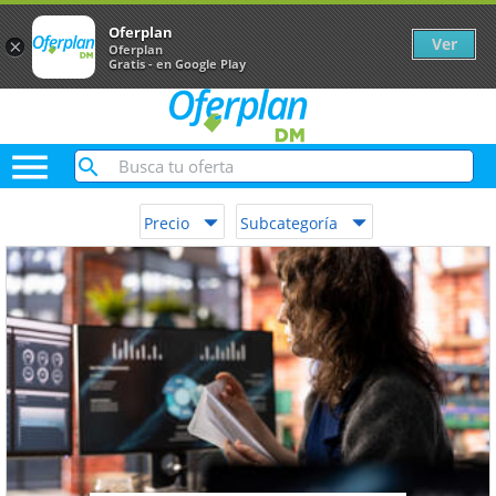
Oferplan
Ver
×
Oferplan
Gratis - en Google Play

Precio
Subcategoría