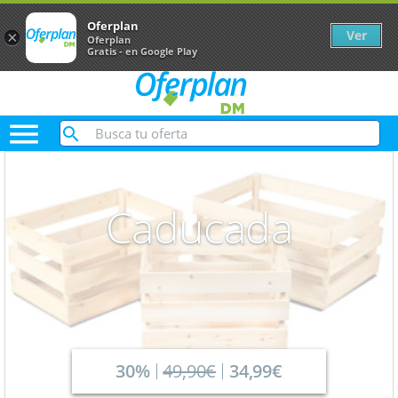
Oferplan
Ver
×
Oferplan
Gratis - en Google Play

Caducada
30%
49,90€
34,99€