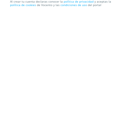
Al crear tu cuenta declaras conocer la
política de privacidad
y aceptas la
política de cookies
de Vocento y las
condiciones de uso
del portal
¡El mejor tributo a Adele este verano! Entradas para
"River ...
Escenario Santander
Parque de las Llamas, 39012. Santander.
Cantabria
Información local
Condiciones
Localización