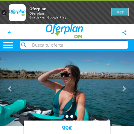
Oferplan
Ver
×
Oferplan
Gratis - en Google Play
arrow_back
share

Anterior
Sig
99€