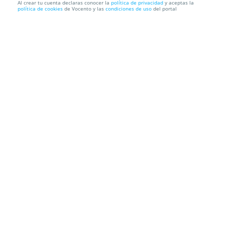
Al crear tu cuenta declaras conocer la
política de privacidad
y aceptas la
política de cookies
de Vocento y las
condiciones de uso
del portal
Aspirador limpiacristales eléctrico sin cables ECO-
DE®
Recogida en Tienda GRATIS o Envío a domicilio
Información local
Condiciones
Localización