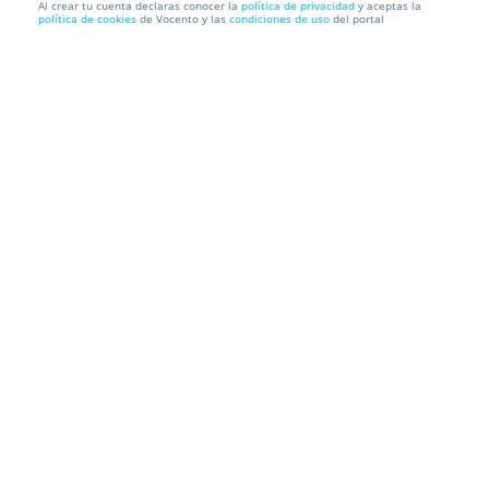
Al crear tu cuenta declaras conocer la
política de privacidad
y aceptas la
política de cookies
de Vocento y las
condiciones de uso
del portal
Un mes de clases de salsa y bachata en Santander
Sandra Gutiérrez Centro de Bienestar
C/ La Universidad 80,
39005. Santander. Cantabria
Información local
Condiciones
Localización