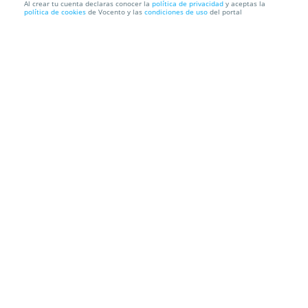
Al crear tu cuenta declaras conocer la
política de privacidad
y aceptas la
política de cookies
de Vocento y las
condiciones de uso
del portal
Curso Intensivo de Preparación al TOEFL mejor
Valorado de In...
DAWAY
Información local
Condiciones