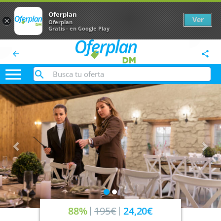
Oferplan
Ver
×
Oferplan
Gratis - en Google Play
arrow_back
share

Anterior
Sig
88%
195€
24,20€