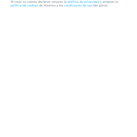
Al crear tu cuenta declaras conocer la
política de privacidad
y aceptas la
política de cookies
de Vocento y las
condiciones de uso
del portal
Desayuno gastronómico en el Hotel Palacio "La
Torre by Mara...
Hotel Palacio "La Torre by Marañón"
Barrio La Iglesia 37.
Galizano, 39160. Ribamontán Al Mar. Cantabria
Información local
Condiciones
Localización