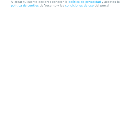
Al crear tu cuenta declaras conocer la
política de privacidad
y aceptas la
política de cookies
de Vocento y las
condiciones de uso
del portal
DESAYUNO CÁNTABRO MAS VISITA AL MUSEO DEL
SOBAO
Posada El Solar
Posada El Solar, Ctra. Guemes, s/n, 39160 Galizano.
Ribamontán Al Mar. Cantabria
Información local
Condiciones
Localización