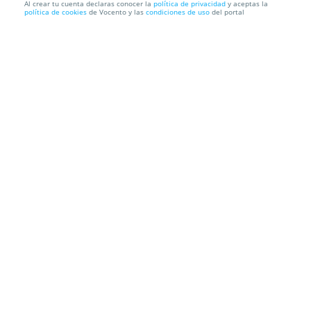
Al crear tu cuenta declaras conocer la
política de privacidad
y aceptas la
política de cookies
de Vocento y las
condiciones de uso
del portal
Entrada de día completo al parque
Cabuerniaventura + Pizza +...
Parque Temático Cabuerniaventura
Lamiña, 34, 39513. Ruente.
Cantabria
Información local
Condiciones
Localización