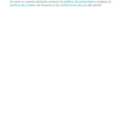
Al crear tu cuenta declaras conocer la
política de privacidad
y aceptas la
política de cookies
de Vocento y las
condiciones de uso
del portal
Electroestimulación y cavitación previo a los
atracones navi...
Aquacenter Alday
Calle Gutiérrez Solana 39, 39600. Camargo.
Cantabria
Información local
Condiciones
Localización