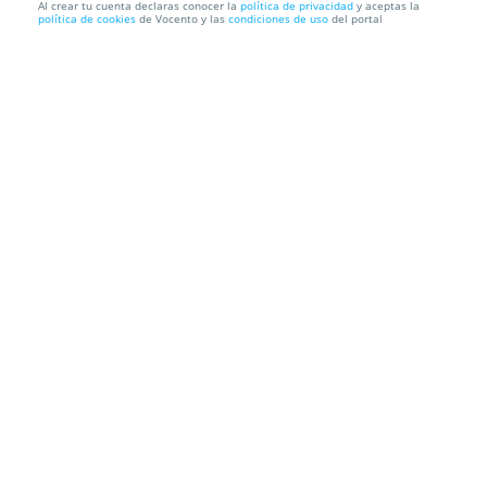
Al crear tu cuenta declaras conocer la
política de privacidad
y aceptas la
política de cookies
de Vocento y las
condiciones de uso
del portal
Concierto romántico a la luz de las velas en el
Palacio de l...
Velas & Candelas a la luz de las velas
Palacio de la Magdalena.
Santander. Cantabria
Información local
Condiciones
Localización