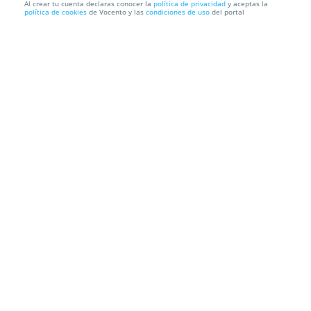
Al crear tu cuenta declaras conocer la
política de privacidad
y aceptas la
política de cookies
de Vocento y las
condiciones de uso
del portal
Entrada para Tributo a Sabina de Jimenos Band
Auditorio Salesianos
P.º de Altamira 73. Santander. Cantabria
Información local
Condiciones
Localización