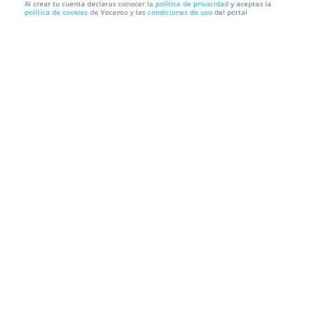
Al crear tu cuenta declaras conocer la
política de privacidad
y aceptas la
política de cookies
de Vocento y las
condiciones de uso
del portal
Exclusivo menú en Hotel Balneario de Alceda para
dos persona...
HOTEL BALNEARIO DE ALCEDA
Carretera Balneario S/N. Alceda,
39680. Corvera De Toranzo. Cantabria
Información local
Condiciones
Localización