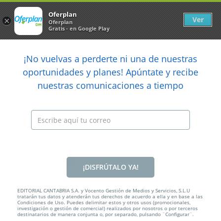
Newsletter
arrow_back
Oferplan
Ver
×
Oferplan
Gratis - en Google Play
arrow_back
share
¡No vuelvas a perderte ni una de nuestras

oportunidades y planes! Apúntate y recibe
nuestras comunicaciones a tiempo
Anterior
Sig
Caducada
¡DISFRÚTALO YA!
EDITORIAL CANTABRIA S.A. y Vocento Gestión de Medios y Servicios, S.L.U
tratarán tus datos y atenderán tus derechos de acuerdo a ella y en base a las
Condiciones de Uso. Puedes delimitar estos y otros usos (promocionales,
30€
investigación o gestión de comercial) realizados por nosotros o por terceros
destinatarios de manera conjunta o, por separado, pulsando ¨Configurar¨.