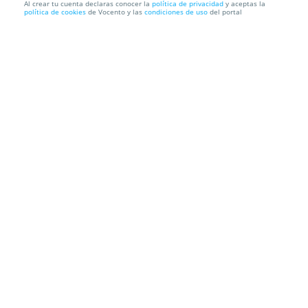
Al crear tu cuenta declaras conocer la
política de privacidad
y aceptas la
política de cookies
de Vocento y las
condiciones de uso
del portal
EXCLUSIVO MENÚ EN ESTRELLA DEL NORTE
Estrella del Norte
Av. Juan Hormaechea Cazón, 21, Isla, 39195.
Arnuero. Cantabria
Información local
Condiciones
Localización