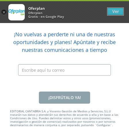
Newsletter
arrow_back
Oferplan
Ver
×
Oferplan
Gratis - en Google Play
arrow_back
share
¡No vuelvas a perderte ni una de nuestras

oportunidades y planes! Apúntate y recibe
nuestras comunicaciones a tiempo
Anterior
Sig
Caducada
¡DISFRÚTALO YA!
EDITORIAL CANTABRIA S.A. y Vocento Gestión de Medios y Servicios, S.L.U
tratarán tus datos y atenderán tus derechos de acuerdo a ella y en base a las
Condiciones de Uso. Puedes delimitar estos y otros usos (promocionales,
30€
investigación o gestión de comercial) realizados por nosotros o por terceros
destinatarios de manera conjunta o, por separado, pulsando ¨Configurar¨.