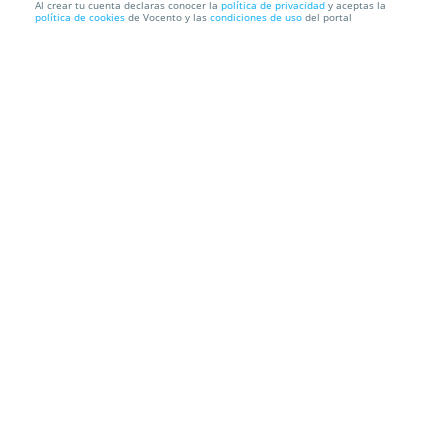
Al crear tu cuenta declaras conocer la
política de privacidad
y aceptas la
política de cookies
de Vocento y las
condiciones de uso
del portal
EXCLUSIVO GASTROPLAN ARROCES EN
RESTAURANTE JUAN DE LA COSA
HOTEL JUAN DE LA COSA
Playa De Berria. Santoña. Cantabria
Información local
Condiciones
Localización