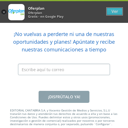
Newsletter
arrow_back
Oferplan
Ver
×
Oferplan
Gratis - en Google Play
arrow_back
share
¡No vuelvas a perderte ni una de nuestras

oportunidades y planes! Apúntate y recibe
nuestras comunicaciones a tiempo
Anterior
Sig
Caducada
¡DISFRÚTALO YA!
EDITORIAL CANTABRIA S.A. y Vocento Gestión de Medios y Servicios, S.L.U
tratarán tus datos y atenderán tus derechos de acuerdo a ella y en base a las
Condiciones de Uso. Puedes delimitar estos y otros usos (promocionales,
30€
investigación o gestión de comercial) realizados por nosotros o por terceros
destinatarios de manera conjunta o, por separado, pulsando ¨Configurar¨.