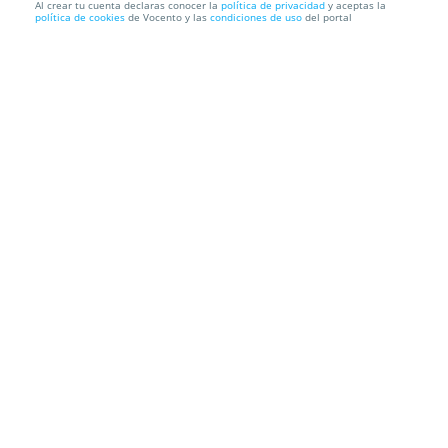
Al crear tu cuenta declaras conocer la
política de privacidad
y aceptas la
política de cookies
de Vocento y las
condiciones de uso
del portal
EXCLUSIVO GASTROPLAN ARROCES EN
RESTAURANTE A BANDA
Restaurante A Banda
C. Peña Herbosa, 15, bajo. Santander.
Cantabria
Información local
Condiciones
Localización