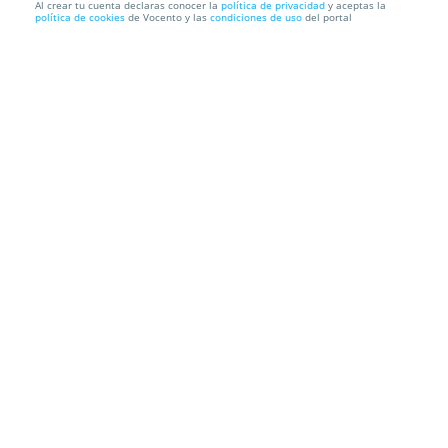
Al crear tu cuenta declaras conocer la
política de privacidad
y aceptas la
política de cookies
de Vocento y las
condiciones de uso
del portal
Exquisito Menú de cocina en miniatura del chef
Félix Manso
RESTAURANTE FELIX MANSO IBARLA
Meaka, 9. 20305 Irun
Información local
Condiciones