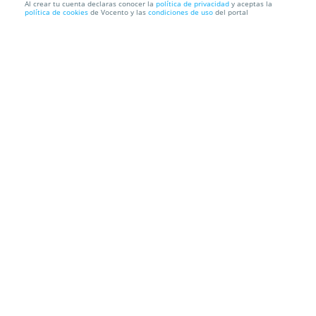
Al crear tu cuenta declaras conocer la
política de privacidad
y aceptas la
política de cookies
de Vocento y las
condiciones de uso
del portal
Exquisito Menú Estrella de las Noches de Verano en
La Duna N...
La Duna Nueva
P.º de la Marina Española, 10. Suances. Cantabria
Información local
Condiciones
Localización