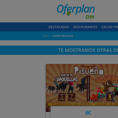
DESTACADAS
RESTAURANTES
SALUD Y B
OCIO
ESPECTÁCULOS
TE MOSTRAMOS OTRAS OF
8€