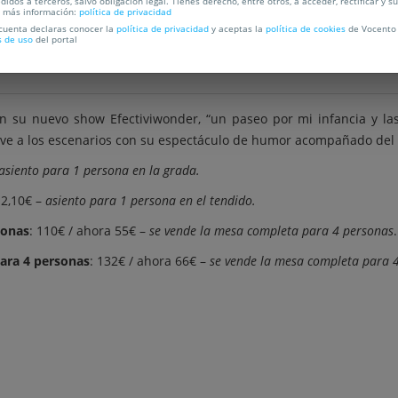
C
didos a terceros, salvo obligación legal. Tienes derecho, entre otros, a acceder, rectificar y s
a más información:
política de privacidad
 cuenta declaras conocer la
política de privacidad
y aceptas la
política de cookies
de Vocento 
s de uso
del portal
n su nuevo show Efectiviwonder, “un paseo por mi infancia y las 
elve a los escenarios con su espectáculo de humor acompañado del
asiento para 1 persona en la grada.
12,10€ –
asiento para 1 persona en el tendido.
sonas
: 110€ / ahora 55€ –
se vende la mesa completa para 4 personas
.
ara 4 personas
: 132€ / ahora 66€ –
se vende la mesa completa para 