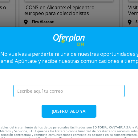
s o
ICONS en Alicante: el epicentro
Visi
europeo para coleccionistas
Verm
Fira Alacant
S
Hasta el
16 Ago
Hast
Carretera N-340, Km 731,
3320. Elche/elx. Alicante
VER OFERTA
¡No vuelvas a perderte ni una de nuestras oportunidades 
lanes! Apúntate y recibe nuestras comunicaciones a tiem
El Monaguillo + Felis
La Plaza
Tendrá lugar el 14 de Septie
Santander.
ada
¡DISFRÚTALO YA!
50%
ables del tratamiento de los datos personales facilitados son EDITORIAL CANTABRIA S.A. y V
Medios y Servicios, S.L.U, quienes los tratarán con la finalidad de prestarte los servicios soli
a relación contractual y remitirte comunicaciones comerciales basadas en tu consentimiento.