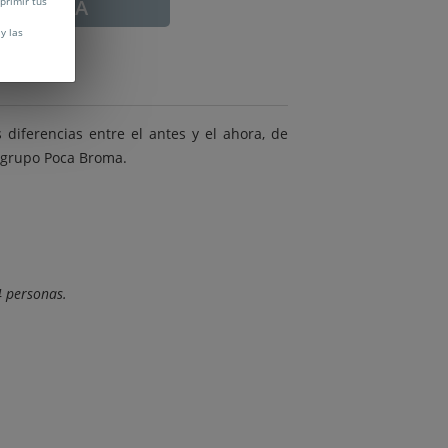
ADUCADA
uprimir tus
y las
diferencias entre el antes y el ahora, de
 grupo Poca Broma.
4 personas.