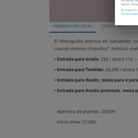
no serán ce
datos. Par
Al crear tu
condicione
INFORMACIÓN LOCAL
CONDICIONES
El Monaguillo aterriza en Santander co
cuando éramos chiquillos”. Felisuco vu
• Entrada para Grada
: 22€ / ahora 11€ –
• Entrada para Tendido
: 24,20€ / ahora 
• Entrada para Ruedo, mesa para 4 per
• Entrada para Ruedo premium, mesa p
- Apertura de puertas: 20:00h
- Inicio show: 21:00h