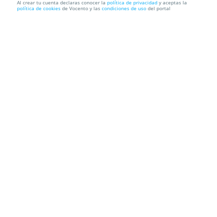
Al crear tu cuenta declaras conocer la
política de privacidad
y aceptas la
política de cookies
de Vocento y las
condiciones de uso
del portal
Limpieza profesional a domicilio ¡Incluidos pisos
turísticos...
Limpiacant
Información local
Condiciones
Localización