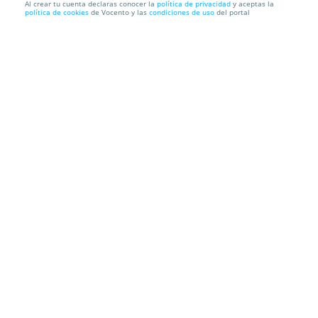
Al crear tu cuenta declaras conocer la
política de privacidad
y aceptas la
política de cookies
de Vocento y las
condiciones de uso
del portal
Manicura Semipermanente con Refuerzo
COMO UNA REINA
Calle Castelar, 13 1ºIzda. Santander. Cantabria
Información local
Condiciones
Localización