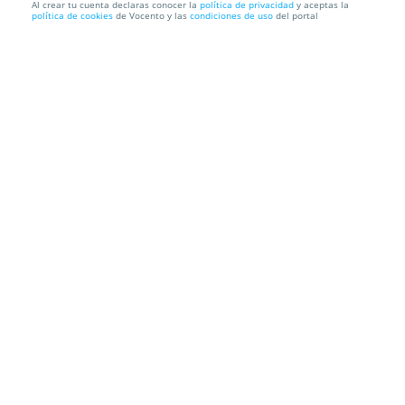
Al crear tu cuenta declaras conocer la
política de privacidad
y aceptas la
política de cookies
de Vocento y las
condiciones de uso
del portal
Maridaje Cántabro 4: Quesos y Bebidas Locales
Mercado de Puertochico
Calle Tetuán sn, 39004. Santander.
Cantabria
Información local
Condiciones
Localización