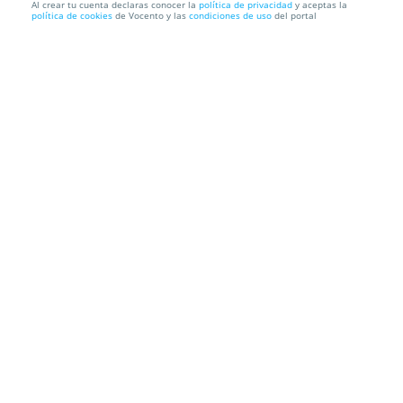
Al crear tu cuenta declaras conocer la
política de privacidad
y aceptas la
política de cookies
de Vocento y las
condiciones de uso
del portal
Menú de puchero de cocido montañés,más postre
a elegir, pan,...
BAR EL ALMACEN
Calle Cayuso, 112. Novales, 39526. Alfoz De
Lloredo. Cantabria
Información local
Condiciones
Localización