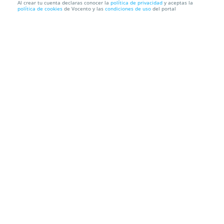
Al crear tu cuenta declaras conocer la
política de privacidad
y aceptas la
política de cookies
de Vocento y las
condiciones de uso
del portal
Mochila portadocumentos Klack con bolsillo
antirrobo y conex...
Recogida en Tienda GRATIS o Envío a domicilio
Información local
Condiciones
Localización