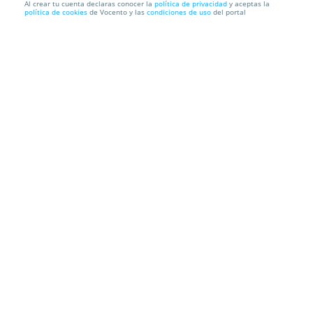
Al crear tu cuenta declaras conocer la
política de privacidad
y aceptas la
política de cookies
de Vocento y las
condiciones de uso
del portal
Pack 3 cursos Online en protección de datos
E- Learning
Información local
Condiciones