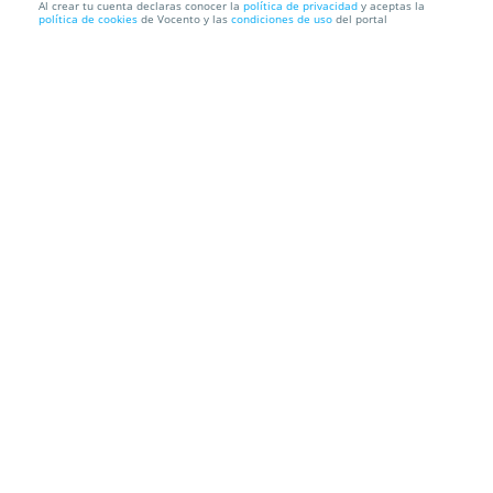
Al crear tu cuenta declaras conocer la
política de privacidad
y aceptas la
política de cookies
de Vocento y las
condiciones de uso
del portal
Pizza para dos con cerveza o refresco
Hotel Bemon Playa
C/ La Fuente 3. Somo. Ribamontán Al Mar.
Cantabria
Información local
Condiciones
Localización