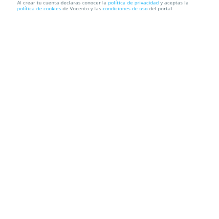
Al crear tu cuenta declaras conocer la
política de privacidad
y aceptas la
política de cookies
de Vocento y las
condiciones de uso
del portal
Pollo asado, patatas y un refresco de 1/2 l. para
llevar
Asador Montaña
Francisco Tomás y Valiente 11C. Bajo, 39011.
Santander. Cantabria
Información local
Condiciones
Localización