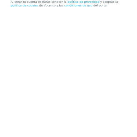
Al crear tu cuenta declaras conocer la
política de privacidad
y aceptas la
política de cookies
de Vocento y las
condiciones de uso
del portal
Royalty Line | Set de 4 Maletas | Cerraduras
numéricas | 4 ...
Recogida en Tienda GRATIS o Envío a domicilio
Información local
Condiciones
Localización