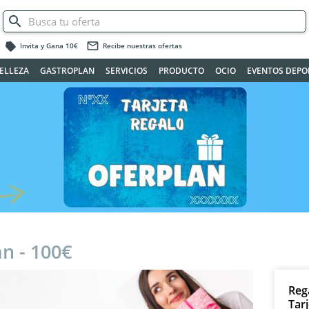
label
mail_outline
Invita y Gana 10€
Recibe nuestras ofertas
ELLEZA
GASTROPLAN
SERVICIOS
PRODUCTO
OCIO
EVENTOS DEPO
an - 100€
Reg
Tar