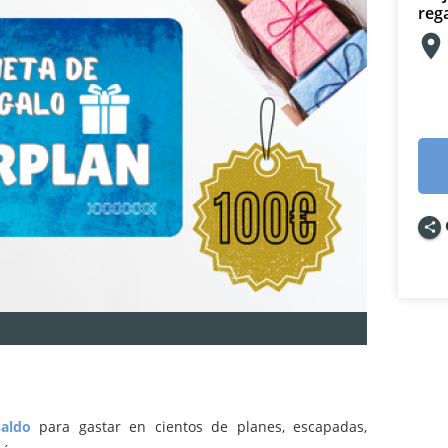
rega
share
aldo
para gastar en cientos de planes, escapadas,