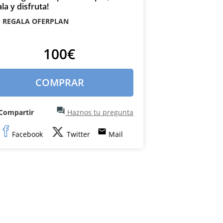
la y disfruta!
REGALA OFERPLAN
100€
COMPRAR
question_answer
Compartir
Haznos tu pregunta
email
Facebook
Twitter
Mail