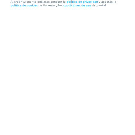
Al crear tu cuenta declaras conocer la
política de privacidad
y aceptas la
política de cookies
de Vocento y las
condiciones de uso
del portal
Tensiómetro de muñeca Thomson
Recogida en Tienda GRATIS o Envío a domicilio
Información local
Condiciones
Localización