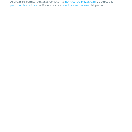
Al crear tu cuenta declaras conocer la
política de privacidad
y aceptas la
política de cookies
de Vocento y las
condiciones de uso
del portal
1 o 2 Tumbona de playa, jardin o piscina reclinable
y plegab...
Recogida en Tienda GRATIS o Envío a domicilio
Información local
Condiciones
Localización