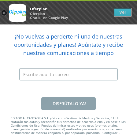
Newsletter
arrow_back
Oferplan
Ver
×
Oferplan
Gratis - en Google Play
arrow_back
share
¡No vuelvas a perderte ni una de nuestras

oportunidades y planes! Apúntate y recibe
nuestras comunicaciones a tiempo
Anterior
Sig
Caducada
¡DISFRÚTALO YA!
EDITORIAL CANTABRIA S.A. y Vocento Gestión de Medios y Servicios, S.L.U
tratarán tus datos y atenderán tus derechos de acuerdo a ella y en base a las
Condiciones de Uso. Puedes delimitar estos y otros usos (promocionales,
investigación o gestión de comercial) realizados por nosotros o por terceros
destinatarios de manera conjunta o, por separado, pulsando ¨Configurar¨.