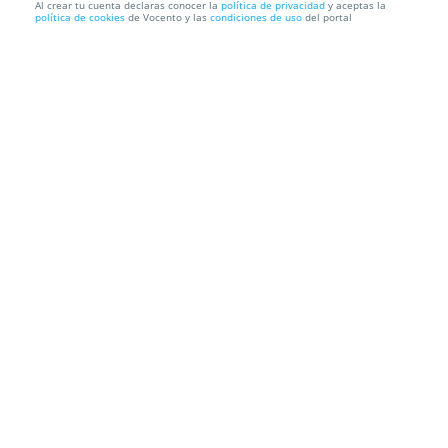
Al crear tu cuenta declaras conocer la
política de privacidad
y aceptas la
política de cookies
de Vocento y las
condiciones de uso
del portal
46%
65€
35€
Tus trámites y declaración de la renta con Taxdown
Taxdown
C. de San Bernardo, 64, 3ª Planta, 28015. Madrid
Información local
Condiciones
Localización