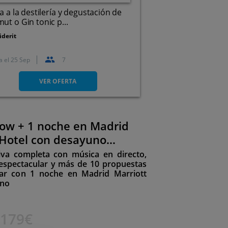
ta a la destilería y degustación de
ut o Gin tonic p...
iderit
a el
25 Sep
7
Barrio Los Riegos Nº5. Arce,
39478. Piélagos. Cantabria
VER OFERTA
ow + 1 noche en Madrid
 Hotel con desayuno
iva completa con música en directo,
espectacular y más de 10 propuestas
gar con 1 noche en Madrid Marriott
uno
179€