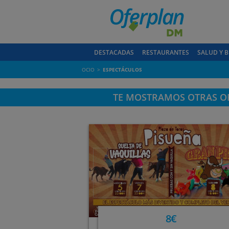
DESTACADAS
RESTAURANTES
SALUD Y B
OCIO
ESPECTÁCULOS
TE MOSTRAMOS OTRAS OF
8€