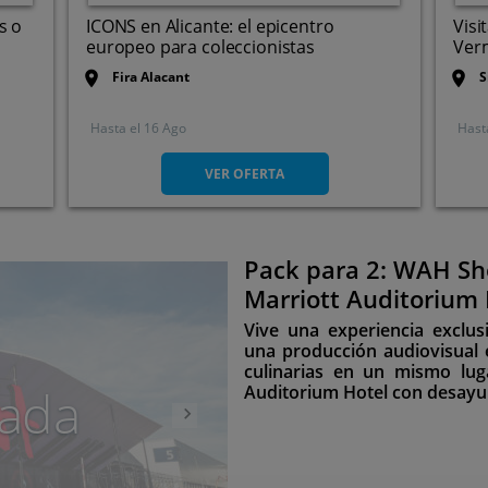
s o
ICONS en Alicante: el epicentro
Visi
europeo para coleccionistas
Verm
Fira Alacant
S
Hasta el
16 Ago
Hast
Carretera N-340, Km 731,
3320. Elche/elx. Alicante
VER OFERTA
Pack para 2: WAH Sh
Siguiente
Marriott Auditorium
incluido
Vive una experiencia exclus
una producción audiovisual 
culinarias en un mismo lu
ada
Auditorium Hotel con desay