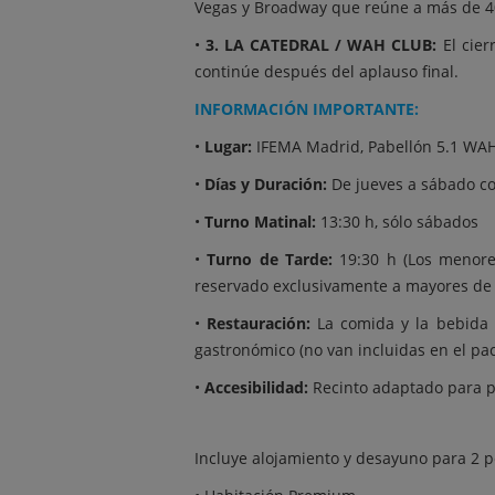
Vegas y Broadway que reúne a más de 40 a
•
3. LA CATEDRAL / WAH CLUB:
El cier
continúe después del aplauso final.
INFORMACIÓN IMPORTANTE:
•
Lugar:
IFEMA Madrid, Pabellón 5.1 WAH 
•
Días y Duración:
De jueves a sábado co
•
Turno Matinal:
13:30 h, sólo sábados
•
Turno de Tarde:
19:30 h (Los menore
reservado exclusivamente a mayores de
•
Restauración:
La comida y la bebida 
gastronómico (no van incluidas en el pac
•
Accesibilidad:
Recinto adaptado para p
Incluye alojamiento y desayuno para 2 pe