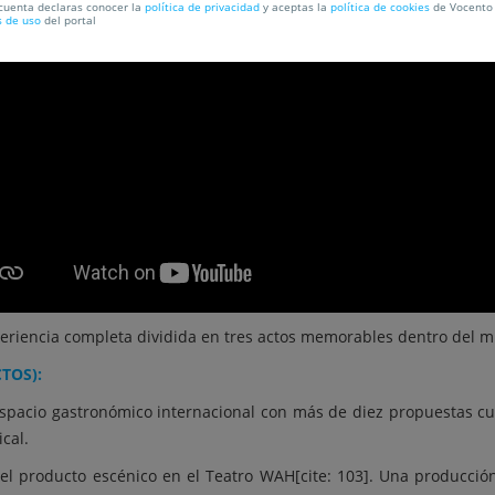
 cuenta declaras conocer la
política de privacidad
y aceptas la
política de cookies
de Vocento 
s de uso
del portal
eriencia completa dividida en tres actos memorables dentro del m
TOS):
 espacio gastronómico internacional con más de diez propuestas cul
cal.
el producto escénico en el Teatro WAH[cite: 103]. Una producción