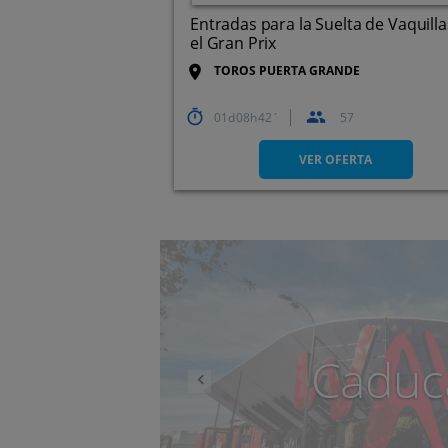
Entradas para la Suelta de Vaquilla
el Gran Prix
TOROS PUERTA GRANDE
01
08
42
57
Pisueña. Selaya. Cantabria
VER OFERTA
Anterior
Caduc