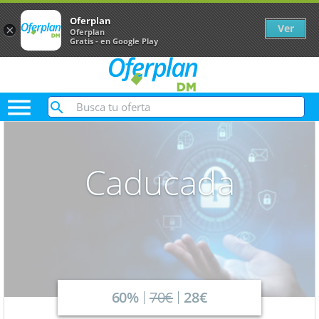
Oferplan
Ver
×
Oferplan
Gratis - en Google Play

Caducada
60%
70€
28€