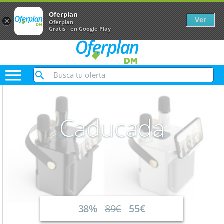
Oferplan
Ver
×
Oferplan
Gratis - en Google Play

Caducada
38%
89€
55€