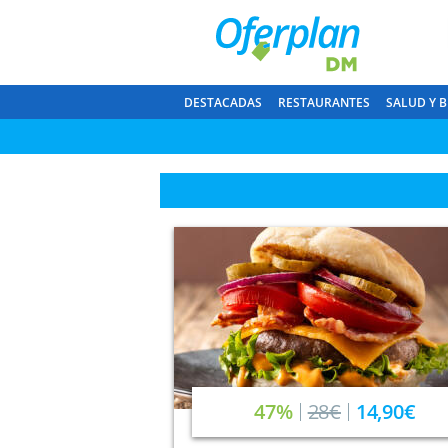
DESTACADAS
RESTAURANTES
SALUD Y B
47%
28€
14,90€