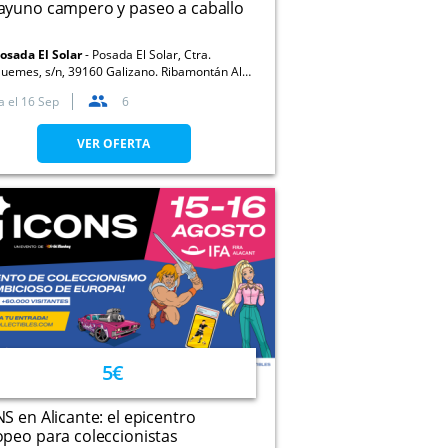
ayuno campero y paseo a caballo
osada El Solar
Posada El Solar, Ctra.
uemes, s/n, 39160 Galizano. Ribamontán Al
ar. Cantabria
a el
16 Sep
6
VER OFERTA
5€
S en Alicante: el epicentro
peo para coleccionistas