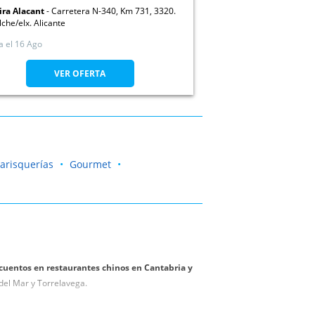
ira Alacant
Carretera N-340, Km 731, 3320.
lche/elx. Alicante
a el
16 Ago
VER OFERTA
arisquerías
Gourmet
cuentos en restaurantes chinos en Cantabria y
del Mar y Torrelavega.
e a degustar las artes gastronómicas del gigante