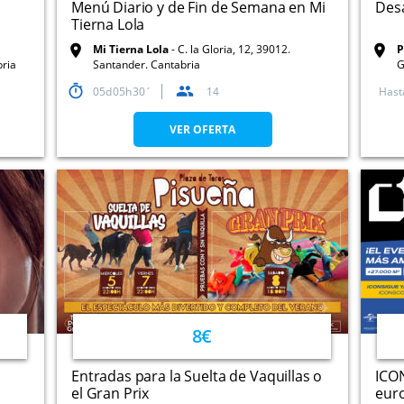
Menú Diario y de Fin de Semana en Mi
Des
Tierna Lola
l
Mi Tierna Lola
C. la Gloria, 12, 39012.
P
bria
Santander. Cantabria
G
M
05
05
30
14
Hast
VER OFERTA
8€
Entradas para la Suelta de Vaquillas o
ICON
el Gran Prix
euro