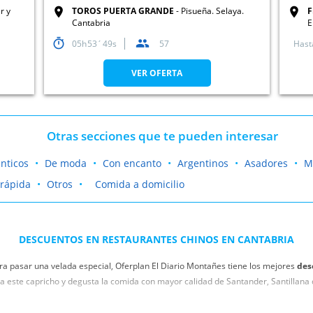
r y
TOROS PUERTA GRANDE
Pisueña. Selaya.
F
Cantabria
E
05
53
48
57
Hast
VER OFERTA
Otras secciones que te pueden interesar
nticos
De moda
Con encanto
Argentinos
Asadores
M
rápida
Otros
Comida a domicilio
DESCUENTOS EN RESTAURANTES CHINOS EN CANTABRIA
ra pasar una velada especial, Oferplan El Diario Montañes tiene los mejores
des
este capricho y degusta la comida con mayor calidad de Santander, Santillana 
rovechar estos alucinantes descuentos en los restaurantes de tu provincia. Vuelv