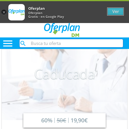
Oferplan
Ver
×
Oferplan
Gratis - en Google Play

Caducada
60%
50€
19,90€