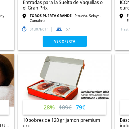
Entradas para la Suelta de Vaquillas o
ICON
el Gran Prix
euro
r y
TOROS PUERTA GRANDE
Pisueña. Selaya.
F
Cantabria
E
01
07
01
57
Hast
VER OFERTA
28%
109€
79€
10 sobres de 120 gr jamon premium
Básc
ALUD
oro
índi