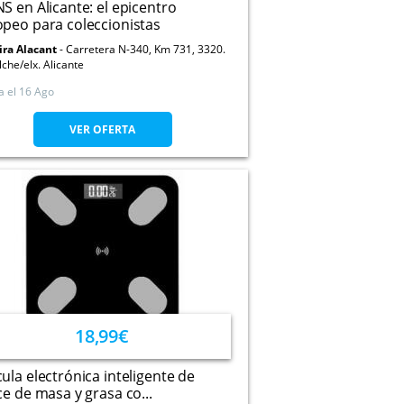
S en Alicante: el epicentro
peo para coleccionistas
ira Alacant
Carretera N-340, Km 731, 3320.
lche/elx. Alicante
a el
16 Ago
VER OFERTA
18,99€
ula electrónica inteligente de
ce de masa y grasa co...