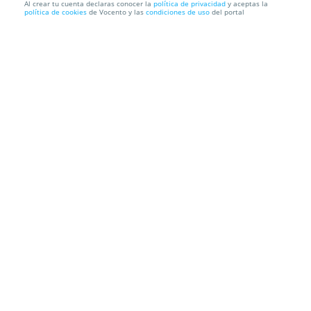
Al crear tu cuenta declaras conocer la
política de privacidad
y aceptas la
política de cookies
de Vocento y las
condiciones de uso
del portal
¡Cena a ciegas en Mi Tierna Lola! Menú degustación
gourmet d...
Mi Tierna Lola
C. la Gloria, 12, 39012. Santander. Cantabria
Información local
Condiciones
Localización