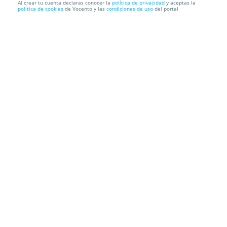
Al crear tu cuenta declaras conocer la
política de privacidad
y aceptas la
política de cookies
de Vocento y las
condiciones de uso
del portal
Descubre la Criolipólisis: La Liposucción Sin Cirugía
Inma Rojo
Calle Vargas 57 D, entresuelo. Santander. Cantabria
Información local
Condiciones
Localización