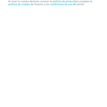
Al crear tu cuenta declaras conocer la
política de privacidad
y aceptas la
política de cookies
de Vocento y las
condiciones de uso
del portal
Educa a tu perro ¡adiestramiento canino!
Servicios Caninos
Calle Cueto s/n, 39012. Santander. Cantabria
Información local
Condiciones
Localización