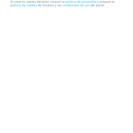
Al crear tu cuenta declaras conocer la
política de privacidad
y aceptas la
política de cookies
de Vocento y las
condiciones de uso
del portal
Visita a la fábrica de cerveza Smach + cata ilimitada
+ tape...
Fábrica de Cerveza SMACH
Polígono de Raos, SN, Parcela 11 F, 36,
39600. Camargo. Cantabria
Información local
Condiciones
Localización