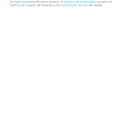
Al crear tu cuenta declaras conocer la
política de privacidad
y aceptas la
política de cookies
de Vocento y las
condiciones de uso
del portal
FACIAL JAPONÉS KOBIDO
MITSUKI Salud y Belleza
C. Emilio Pino, 4, 1º Dcha., 39002.
Santander. Cantabria
Información local
Condiciones
Localización