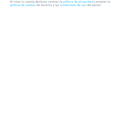
Al crear tu cuenta declaras conocer la
política de privacidad
y aceptas la
política de cookies
de Vocento y las
condiciones de uso
del portal
Menopausia sin límites: redescubre tu vitalidad
Mónica de la Parte Gregorio - Dietista/Nutricionista
Fisiovita -
Avda. Los Castros 115. Santander. Cantabria
Información local
Condiciones
Localización