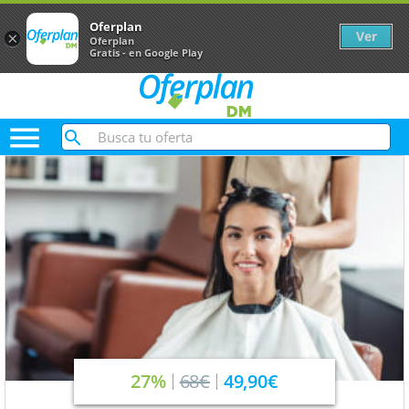
Oferplan
Ver
×
Oferplan
Gratis - en Google Play

27%
68€
49,90€