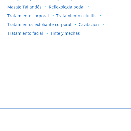
Masaje Tailandés
Reflexologia podal
Tratamiento corporal
Tratamiento celulitis
Tratamientos exfoliante corporal
Cavitación
Tratamiento facial
Tinte y mechas
Contactar
Condiciones de uso
Ayuda
Ofertas anteriores
Mapa Web