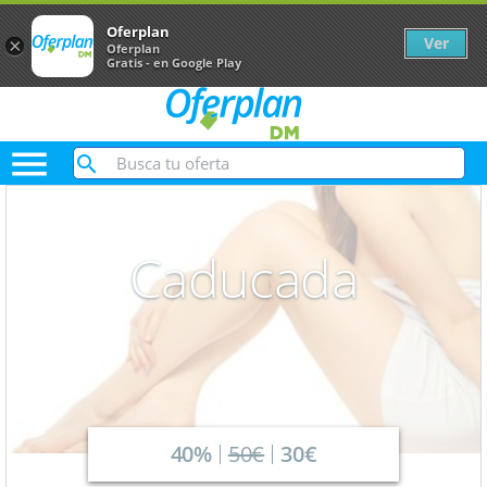
Oferplan
Ver
×
Oferplan
Gratis - en Google Play

Caducada
40%
50€
30€