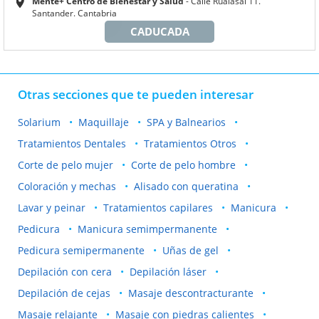
Mente+ Centro de Bienestar y Salud
Calle Rualasal 11.
Santander. Cantabria
CADUCADA
Otras secciones que te pueden interesar
Solarium
Maquillaje
SPA y Balnearios
Tratamientos Dentales
Tratamientos Otros
Corte de pelo mujer
Corte de pelo hombre
Coloración y mechas
Alisado con queratina
Lavar y peinar
Tratamientos capilares
Manicura
Pedicura
Manicura semimpermanente
Pedicura semipermanente
Uñas de gel
Depilación con cera
Depilación láser
Depilación de cejas
Masaje descontracturante
Masaje relajante
Masaje con piedras calientes