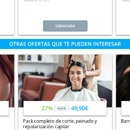
Hasta el
20 Oct
Hast
CADUCADA
OTRAS OFERTAS QUE TE PUEDEN INTERESAR
27%
68€
49,90€
Pack completo de corte, peinado y
Barr
repolarización capilar