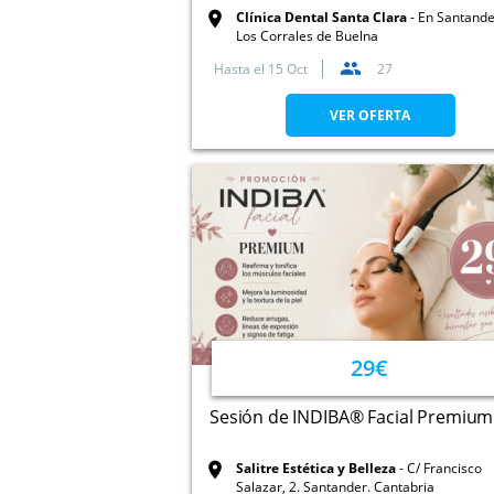
Clínica Dental Santa Clara
En Santande
Los Corrales de Buelna
Hasta el
15 Oct
27
VER OFERTA
29€
Sesión de INDIBA® Facial Premium
Salitre Estética y Belleza
C/ Francisco
Salazar, 2. Santander. Cantabria