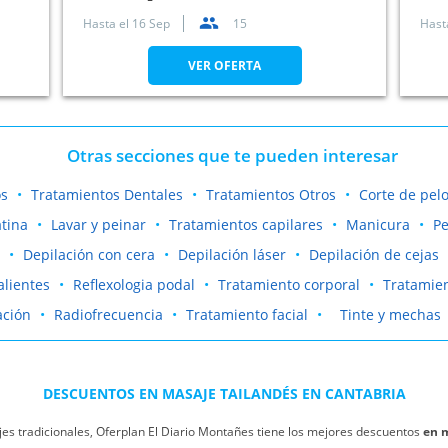
S
Hasta el
16 Sep
15
Hast
VER OFERTA
Otras secciones que te pueden interesar
os
Tratamientos Dentales
Tratamientos Otros
Corte de pel
tina
Lavar y peinar
Tratamientos capilares
Manicura
Pe
Depilación con cera
Depilación láser
Depilación de cejas
alientes
Reflexologia podal
Tratamiento corporal
Tratamien
ación
Radiofrecuencia
Tratamiento facial
Tinte y mechas
DESCUENTOS EN MASAJE TAILANDÉS EN CANTABRIA
es tradicionales, Oferplan El Diario Montañes tiene los mejores descuentos
en m