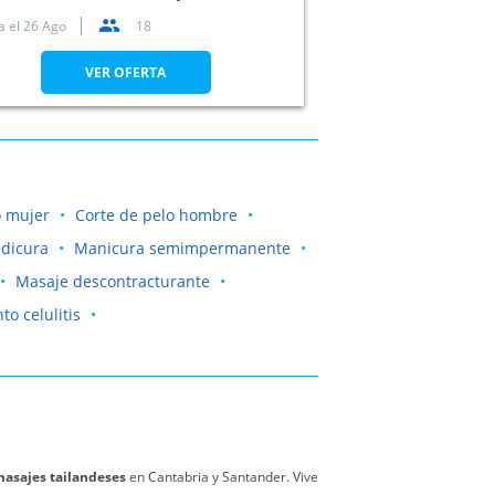
antander. Cantabria
a el
26 Ago
18
VER OFERTA
o mujer
Corte de pelo hombre
dicura
Manicura semimpermanente
Masaje descontracturante
to celulitis
asajes tailandeses
en Cantabria y Santander. Vive