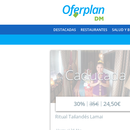
DESTACADAS
RESTAURANTES
SALUD Y B
Caducada
30%
35€
24,50€
Ritual Tailandés Lamai