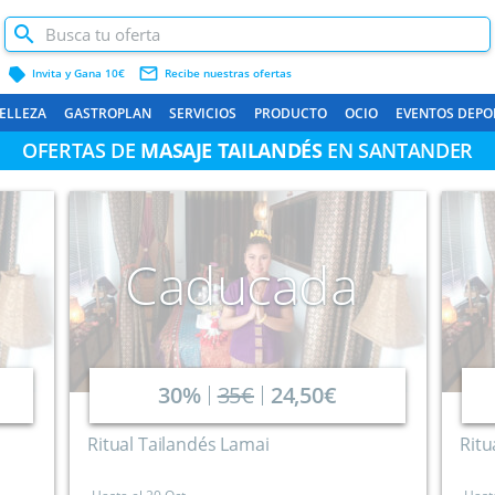
label
mail_outline
Invita y Gana 10€
Recibe nuestras ofertas
ELLEZA
GASTROPLAN
SERVICIOS
PRODUCTO
OCIO
EVENTOS DEPO
OFERTAS DE
MASAJE TAILANDÉS
EN SANTANDER
Caducada
30%
35€
24,50€
Ritual Tailandés Lamai
Ritu