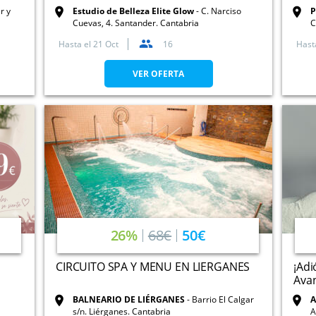
r y
Estudio de Belleza Elite Glow
C. Narciso
P
Cuevas, 4. Santander. Cantabria
C
Hasta el
21 Oct
16
Hast
VER OFERTA
26%
68€
50€
CIRCUITO SPA Y MENU EN LIERGANES
¡Adi
Avan
BALNEARIO DE LIÉRGANES
Barrio El Calgar
A
s/n. Liérganes. Cantabria
A